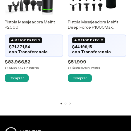
Pistola Masajeadora Melfit
Pistola Masajeadora Melfit
P2000
Deep Force P1000Max
Rehabilitacion Muscular
Portatil
$71.371,54
$44.199,15
$83.966,52
$51.999
6
x
$13.994,42
sin interés
6
x
$8.666,50
sin interés