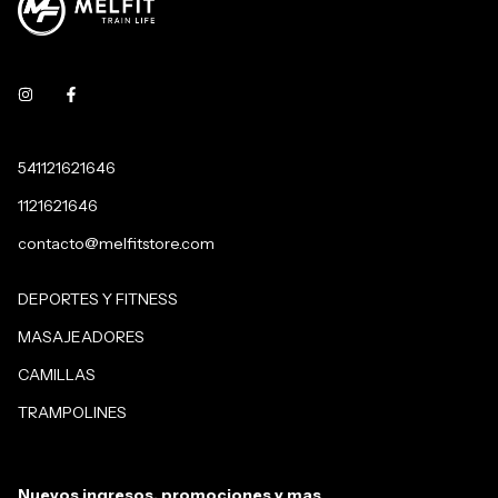
541121621646
1121621646
contacto@melfitstore.com
DEPORTES Y FITNESS
MASAJEADORES
CAMILLAS
TRAMPOLINES
Nuevos ingresos, promociones y mas