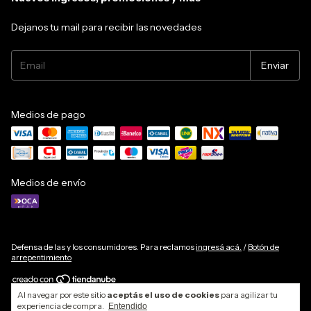
Dejanos tu mail para recibir las novedades
Medios de pago
Medios de envío
Defensa de las y los consumidores. Para reclamos
ingresá acá.
/
Botón de
arrepentimiento
Al navegar por este sitio
aceptás el uso de cookies
para agilizar tu
Copyright MELFIT TRAIN LIFE - 2026. Todos los derechos reservados.
experiencia de compra.
Entendido