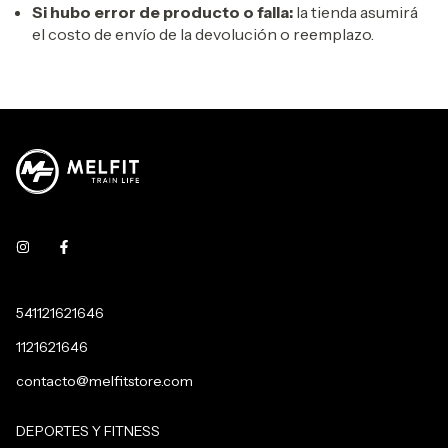
Si hubo error de producto o falla:
la tienda asumirá
el costo de envío de la devolución o reemplazo.
541121621646
1121621646
contacto@melfitstore.com
DEPORTES Y FITNESS