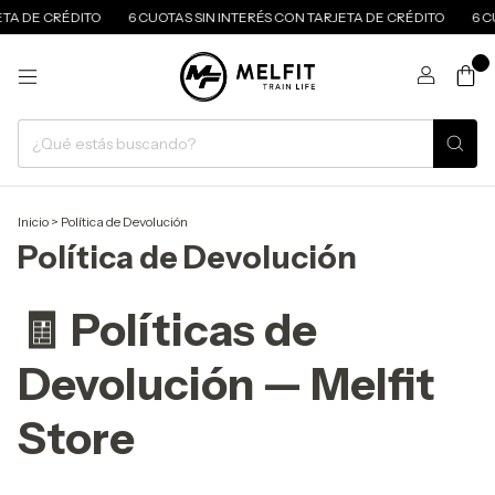
 CRÉDITO
6 CUOTAS SIN INTERÉS CON TARJETA DE CRÉDITO
6 CUOTAS
0
Inicio
>
Política de Devolución
Política de Devolución
🧾
Políticas de
Devolución — Melfit
Store